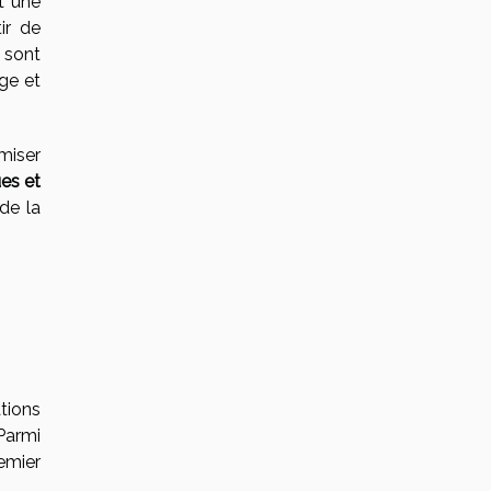
t une
ir de
s sont
age et
miser
es et
de la
tions
Parmi
emier