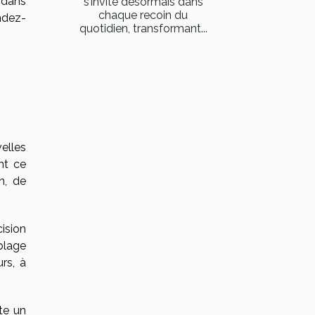
s dans
s’invite désormais dans
chaque recoin du
ndez-
quotidien, transformant...
velles
nt ce
n, de
ision
blage
rs, à
te un