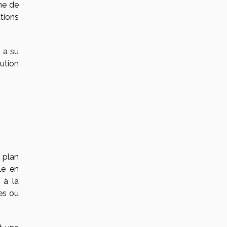
ne de
tions
i a su
ution
 plan
le en
 à la
ues ou