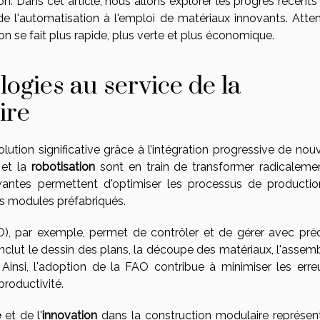
on. Dans cet article, nous allons explorer les progrès récent
de l'automatisation à l'emploi de matériaux innovants. Atte
n se fait plus rapide, plus verte et plus économique.
ogies au service de la
ire
lution significative grâce à l’intégration progressive de nou
et la
robotisation
sont en train de transformer radicaleme
vantes permettent d'optimiser les processus de productio
des modules préfabriqués.
), par exemple, permet de contrôler et de gérer avec préc
inclut le dessin des plans, la découpe des matériaux, l'assem
Ainsi, l'adoption de la FAO contribue à minimiser les erreu
productivité.
e
et de l'
innovation
dans la construction modulaire représen