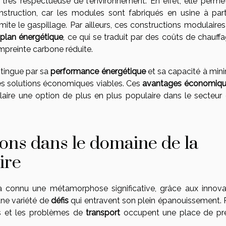
t très respectueuse de l'environnement. En effet, elle perme
truction, car les modules sont fabriqués en usine à part
mite le gaspillage. Par ailleurs, ces constructions modulaire
e plan énergétique
, ce qui se traduit par des coûts de chauff
empreinte carbone réduite.
stingue par sa
performance énergétique
et sa capacité à mini
des solutions économiques viables. Ces
avantages économiqu
aire une option de plus en plus populaire dans le secteur 
tions dans le domaine de la
ire
 connu une métamorphose significative, grâce aux innova
une variété de
défis
qui entravent son plein épanouissement. 
s et les problèmes de
transport
occupent une place de pr