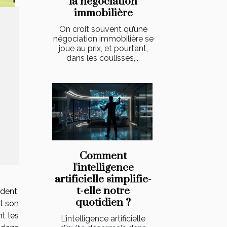
la négociation
immobilière
On croit souvent qu’une
négociation immobilière se
joue au prix, et pourtant,
dans les coulisses,...
Comment
l'intelligence
artificielle simplifie-
t-elle notre
dent.
quotidien ?
et son
t les
L’intelligence artificielle