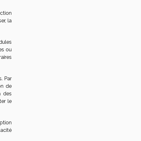
ction
er, la
dules
ces ou
raires
. Par
on de
n des
er le
ption
cacité