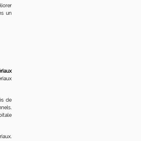
iorer
ns un
riaux
riaux
és de
nnels.
itale
iaux.