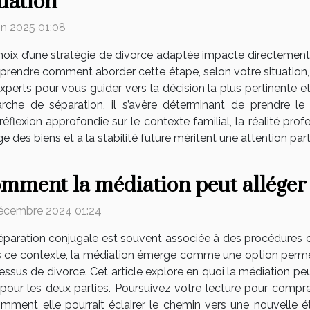
tuation
uin 2025 01:08
hoix d’une stratégie de divorce adaptée impacte directement la
rendre comment aborder cette étape, selon votre situation, p
xperts pour vous guider vers la décision la plus pertinente e
che de séparation, il s’avère déterminant de prendre le 
flexion approfondie sur le contexte familial, la réalité profe
e des biens et à la stabilité future méritent une attention partic
mment la médiation peut alléger 
écembre 2024 01:24
éparation conjugale est souvent associée à des procédures
 ce contexte, la médiation émerge comme une option permetta
essus de divorce. Cet article explore en quoi la médiation pe
our les deux parties. Poursuivez votre lecture pour compre
mment elle pourrait éclairer le chemin vers une nouvelle é