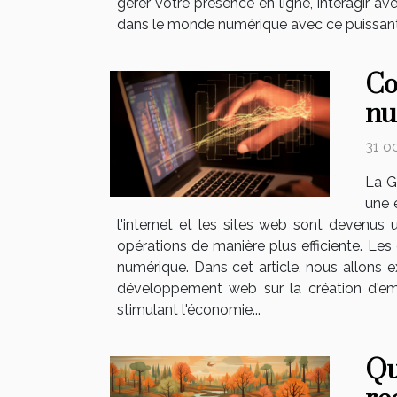
gérer votre présence en ligne, interagir
dans le monde numérique avec ce puissant ou
Co
nu
31 o
La G
une 
l'internet et les sites web sont devenus 
opérations de manière plus efficiente. L
numérique. Dans cet article, nous allon
développement web sur la création d'emp
stimulant l'économie...
Qu