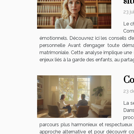
si
23 j
Le c
Comp
émotionnels. Découvrez ici les conseils d’e
personnelle Avant d’engager toute démar
matrimoniale. Cette analyse implique une ré
enjeux liés à la garde des enfants, au partag
Co
23 d
La s
Dans
proc
parcours plus harmonieux et respectueux p
approche alternative et pour découvrir co