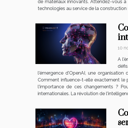
de matériaux innovants. Attendez-vous à d
technologies au service de la construction m
Co
in
10 n
A l'è
défi
l'émergence d'OpenAI, une organisation de 
Comment influence-t-elle exactement le 
l'importance de ces changements ? Pours
internationales. La révolution de l'intelligen
Co
se