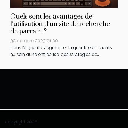
Quels sont les avantages de
l’utilisation d’un site de recherche
de parrain ?
30 octobre 2023 01:00
Dans l’objectif d’augmenter la quantité de clients
au sein d’une entreprise, des stratégies de...
copyright 2026