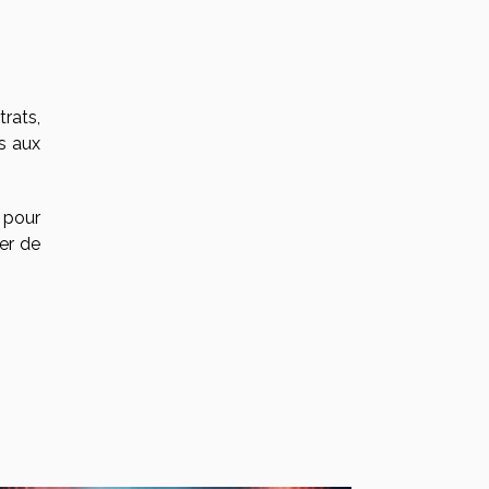
rats,
s aux
 pour
er de