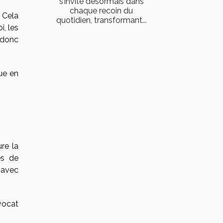
s’invite désormais dans
chaque recoin du
 Cela
quotidien, transformant...
i, les
 donc
ue en
re la
es de
 avec
vocat