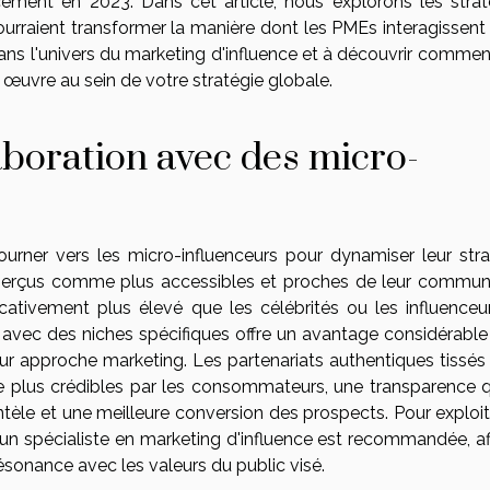
cement en 2023. Dans cet article, nous explorons les strat
urraient transformer la manière dont les PMEs interagissent
ans l'univers du marketing d'influence et à découvrir commen
œuvre au sein de votre stratégie globale.
laboration avec des micro-
ourner vers les micro-influenceurs pour dynamiser leur stra
 perçus comme plus accessibles et proches de leur commun
icativement plus élevé que les célébrités ou les influenceu
r avec des niches spécifiques offre un avantage considérable
eur approche marketing. Les partenariats authentiques tissés
 plus crédibles par les consommateurs, une transparence q
ientèle et une meilleure conversion des prospects. Pour exploi
 un spécialiste en marketing d'influence est recommandée, af
onance avec les valeurs du public visé.