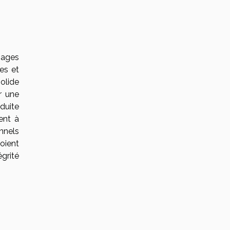
sages
tes et
olide
r une
duite
ent à
onnels
oient
grité