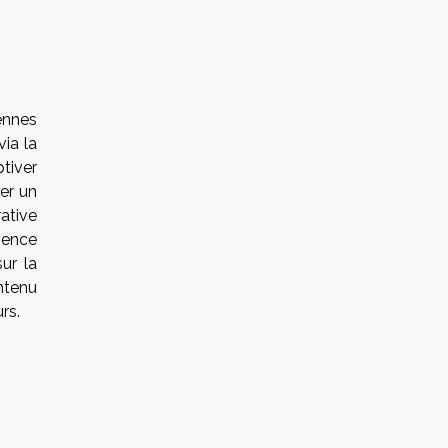
ennes
via la
tiver
er un
rative
ience
ur la
ntenu
rs.