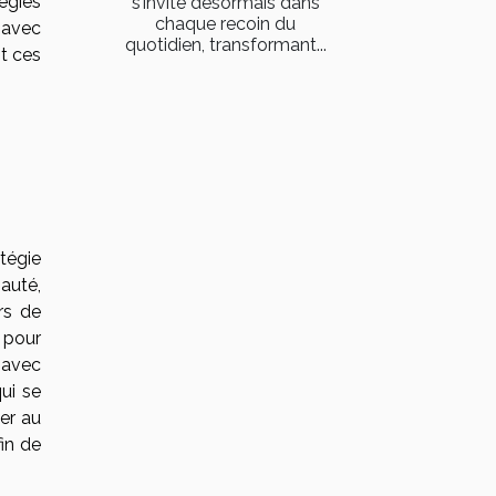
égies
s’invite désormais dans
chaque recoin du
 avec
quotidien, transformant...
t ces
tégie
auté,
rs de
 pour
 avec
ui se
ter au
in de