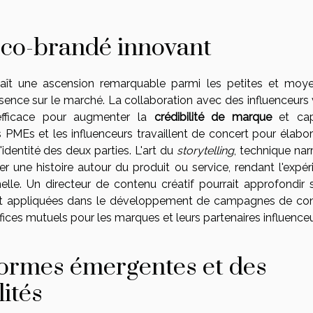
 co-brandé innovant
ît une ascension remarquable parmi les petites et moy
ésence sur le marché. La collaboration avec des influenceurs 
fficace pour augmenter la
crédibilité de marque
et cap
s PMEs et les influenceurs travaillent de concert pour élabor
l'identité des deux parties. L'art du
storytelling
, technique nar
r une histoire autour du produit ou service, rendant l'expér
e. Un directeur de contenu créatif pourrait approfondir s
sont appliquées dans le développement de campagnes de co
ices mutuels pour les marques et leurs partenaires influenceu
eformes émergentes et des
ités