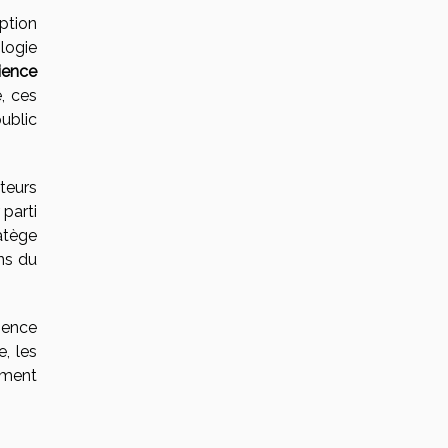
ption
logie
ience
, ces
ublic
teurs
 parti
atège
ns du
rience
, les
ement