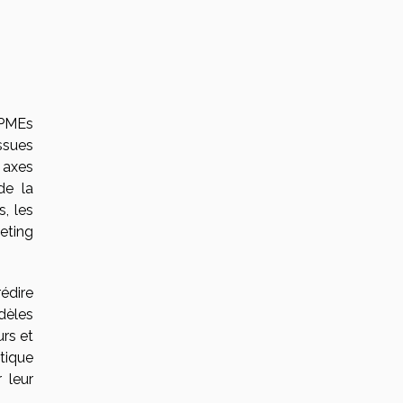
 PMEs
issues
 axes
de la
, les
eting
édire
dèles
rs et
ytique
 leur