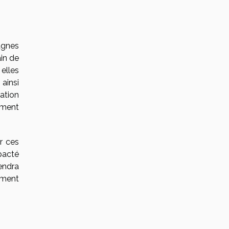
agnes
ain de
, elles
ainsi
ation
ement
r ces
pacté
endra
gement