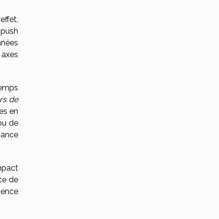
effet,
 push
nnées
 axes
temps
rs de
es en
ou de
mance
impact
ce de
ésence