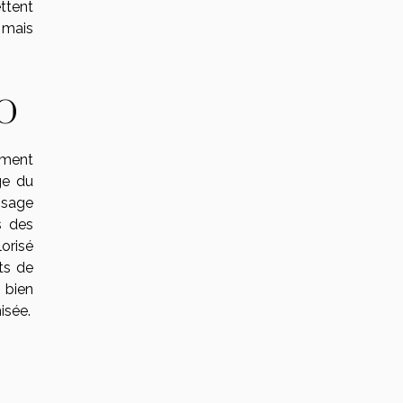
ttent
 mais
EO
ement
ge du
ssage
s des
lorisé
ts de
 bien
isée.