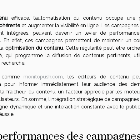
enu
efficace, l’automatisation du contenu occupe une 
cohérente
et augmenter la visibilité en ligne. Les campagnes
ent intégrées, peuvent devenir un levier de performanc
l
. En effet, ces campagnes permettent de maintenir un co
 la
optimisation du contenu
. Cette régularité peut être orch
é, qui programme la diffusion de contenus pertinents, uti
e recherche.
sée comme
monitopush.com
, les éditeurs de contenu pe
ush pour informer immédiatement leur audience des dern
t la fraîcheur du contenu, un facteur apprécié par les moteu
ilisateurs. En somme, l'intégration stratégique de campagnes
gne dynamique et une interaction constante avec le public
éussie.
s performances des campagne