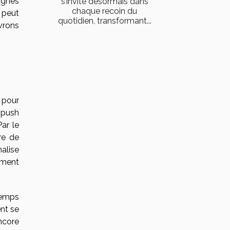
agnes
s’invite désormais dans
chaque recoin du
 peut
quotidien, transformant...
vrons
 pour
 push
ar le
re de
alise
ement
temps
nt se
ncore