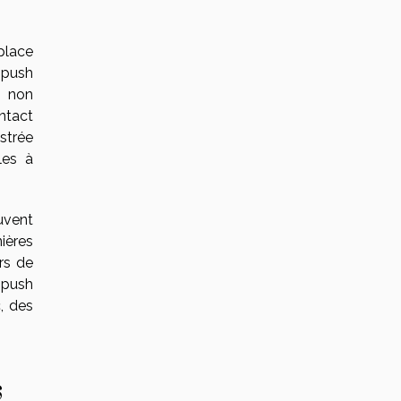
place
 push
e non
ntact
estrée
les à
uvent
ières
rs de
 push
, des
s