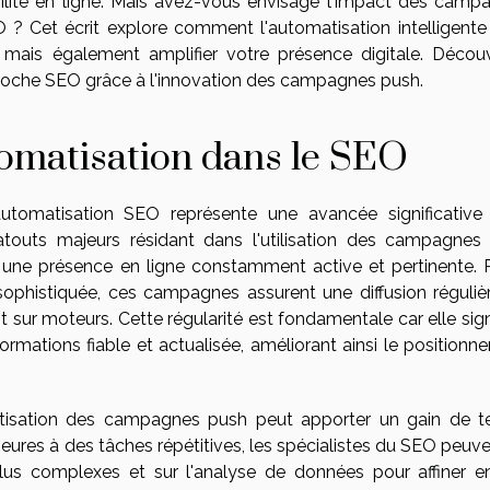
lité en ligne. Mais avez-vous envisagé l'impact des camp
 ? Cet écrit explore comment l'automatisation intelligente
mais également amplifier votre présence digitale. Décou
oche SEO grâce à l'innovation des campagnes push.
tomatisation dans le SEO
automatisation SEO représente une avancée significative
 atouts majeurs résidant dans l'utilisation des campagnes
 une présence en ligne constamment active et pertinente. P
ophistiquée, ces campagnes assurent une diffusion réguliè
 sur moteurs. Cette régularité est fondamentale car elle sign
rmations fiable et actualisée, améliorant ainsi le positionn
omatisation des campagnes push peut apporter un gain de 
eures à des tâches répétitives, les spécialistes du SEO peuve
plus complexes et sur l'analyse de données pour affiner e